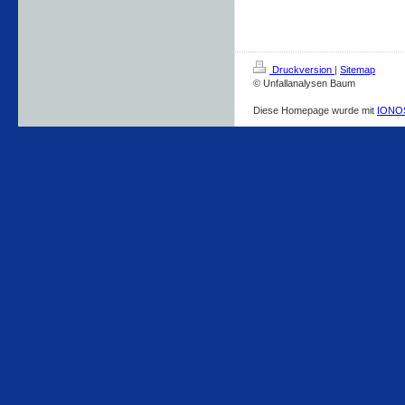
Druckversion
|
Sitemap
© Unfallanalysen Baum
Diese Homepage wurde mit
IONOS